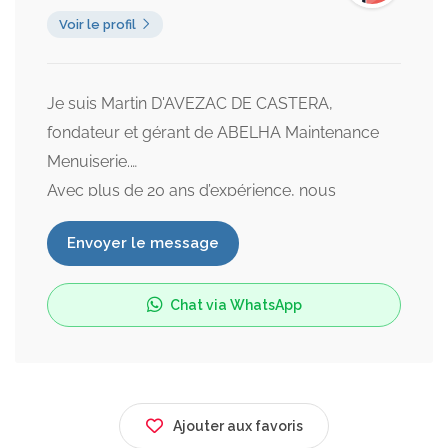
Voir le profil
Je suis Martin D'AVEZAC DE CASTERA,
fondateur et gérant de ABELHA Maintenance
Menuiserie.
Avec plus de 20 ans d’expérience, nous
sommes spécialistes en menuiserie auprès des
Envoyer le message
particuliers et professionnels. Nous privilégions
la rénovation, la réparation et la maintenance,
pour redonner vie à vos menuiseries et vitrages
Chat via WhatsApp
existants plutôt que de les remplacer
systématiquement.
Ajouter aux favoris