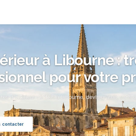
térieur à Libourne : t
sionnel pour votre pr
tes d’intérieur vérifiés à Libourne, devis gratuit, sans
 contacter