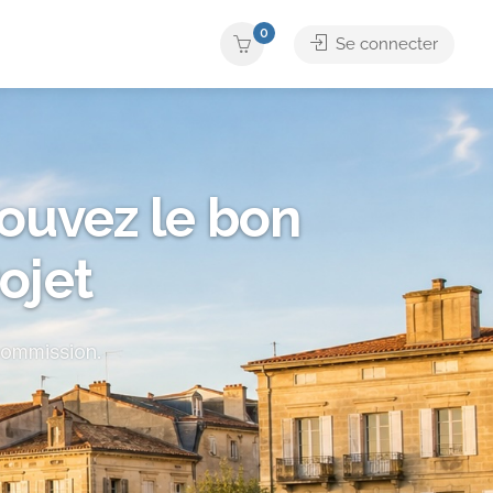
0
Se connecter
rouvez le bon
ojet
 commission.