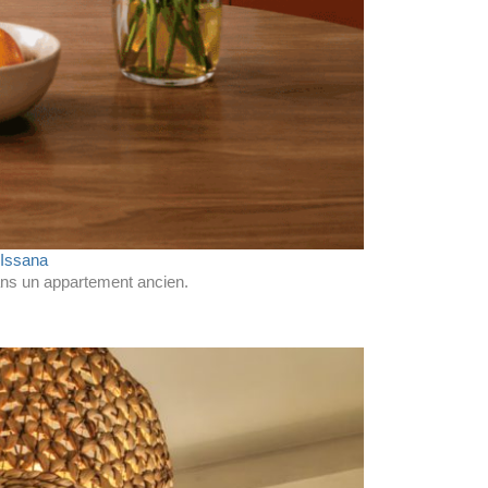
’Issana
ns un appartement ancien.